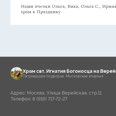
Наши пчелки Ольга, Вика, Ольга С., Ирин
храм к Празднику
Храм свт. Игнатия Богоносца на Вере
Патриаршее подворье. Московская епархия
Адрес: Москва, Улица Верейская, стр.11
Телефон:
8 (916) 717-72-27