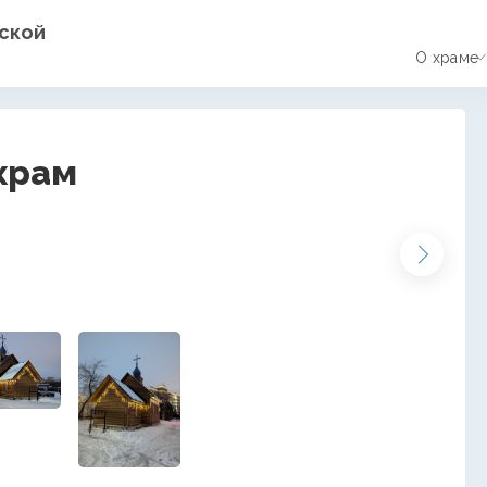
йской
О храме
храм